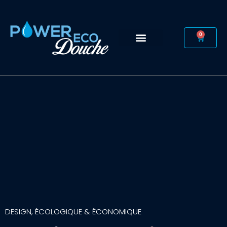
0
Tapis de bain
Infos pratiques
DESIGN, ÉCOLOGIQUE & ÉCONOMIQUE